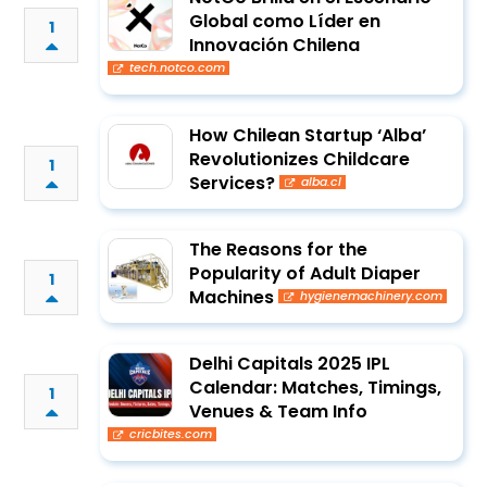
Global como Líder en
1
Innovación Chilena
tech.notco.com
How Chilean Startup ‘Alba’
Revolutionizes Childcare
1
Services?
alba.cl
The Reasons for the
Popularity of Adult Diaper
1
Machines
hygienemachinery.com
Delhi Capitals 2025 IPL
Calendar: Matches, Timings,
1
Venues & Team Info
cricbites.com