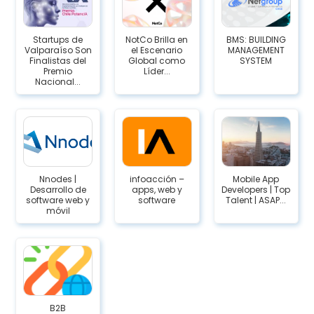
Startups de
NotCo Brilla en
BMS: BUILDING
Valparaíso Son
el Escenario
MANAGEMENT
Finalistas del
Global como
SYSTEM
Premio
Líder...
Nacional...
Nnodes |
infoacción –
Mobile App
Desarrollo de
apps, web y
Developers | Top
software web y
software
Talent | ASAP...
móvil
B2B