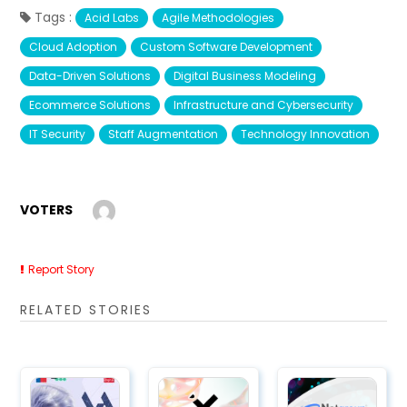
Tags :
Acid Labs
Agile Methodologies
Cloud Adoption
Custom Software Development
Data-Driven Solutions
Digital Business Modeling
Ecommerce Solutions
Infrastructure and Cybersecurity
IT Security
Staff Augmentation
Technology Innovation
VOTERS
Report Story
RELATED STORIES