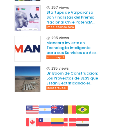
257 views
Startups de Valparaíso
Son Finalistas del Premio
Nacional Chile PotencIA
2025
mediabanco.com
295 views
Mancorp Invierte en
Tecnología Inteligente
para sus Servicios de Aseo
en Chile
mancorp.cl
235 views
Un Boom de Construcción:
Los Proyectos de BESS que
Están Electrificando el
Norte de Chile
bessgroup.cl