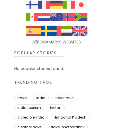
A2BOOKMARKS WEBSITES
POPULAR STORIES
No popular stories found.
TRENDING TAGS
travel
india
india travel
india tourism
indian
incredible india
Himachal Pradesh
clearholidays
travel photography