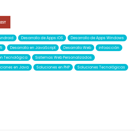
EST
Android
Desarrollo de Apps iOS
Desarrollo de Apps Windows
L5
Desarrollo en JavaScript
Desarrollo Web
infoacción
ión Tecnológica
Sistemas Web Personalizados
ciones en Java
Soluciones en PHP
Soluciones Tecnológicas