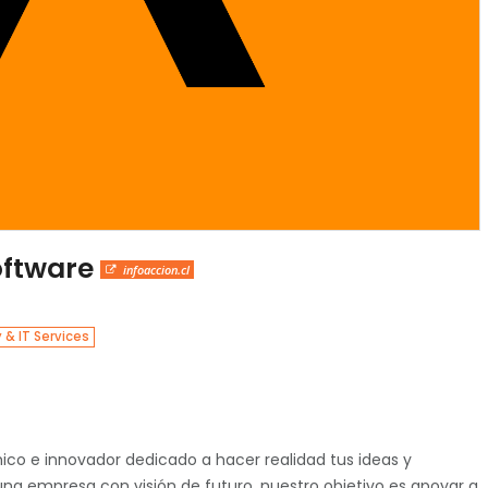
oftware
infoaccion.cl
& IT Services
ico e innovador dedicado a hacer realidad tus ideas y
a empresa con visión de futuro, nuestro objetivo es apoyar a