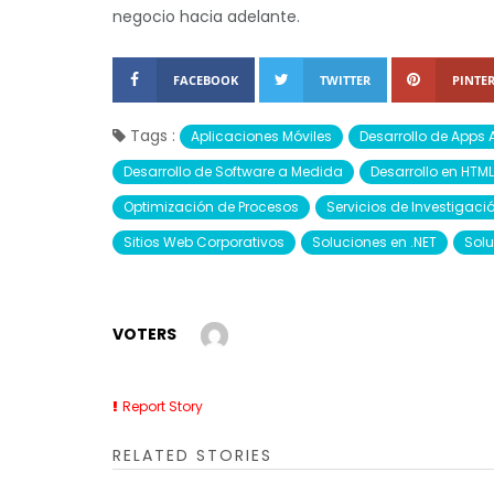
negocio hacia adelante.
FACEBOOK
TWITTER
PINTER
Tags :
Aplicaciones Móviles
Desarrollo de Apps 
Desarrollo de Software a Medida
Desarrollo en HTM
Optimización de Procesos
Servicios de Investigac
Sitios Web Corporativos
Soluciones en .NET
Solu
VOTERS
Report Story
RELATED STORIES