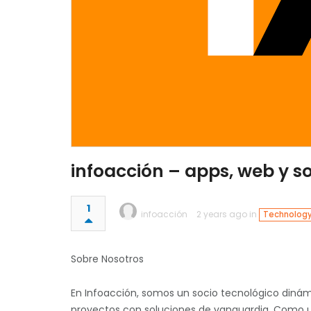
infoacción – apps, web y s
1
infoacción
2 years ago in
Technology 
Sobre Nosotros
En Infoacción, somos un socio tecnológico dinám
proyectos con soluciones de vanguardia. Como un