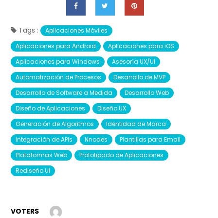
Tags :
Aplicaciones Móviles
Aplicaciones para Android
Aplicaciones para iOS
Aplicaciones para Windows
Asesoría UX/UI
Automatización de Procesos
Desarrollo de MVP
Desarrollo de Software a Medida
Desarrollo Web
Diseño de Aplicaciones
Diseño UX
Generación de Algoritmos
Identidad de Marca
Integración de APIs
Nnodes
Plantillas para Email
Plataformas Web
Prototipado de Aplicaciones
Rediseño UI
VOTERS