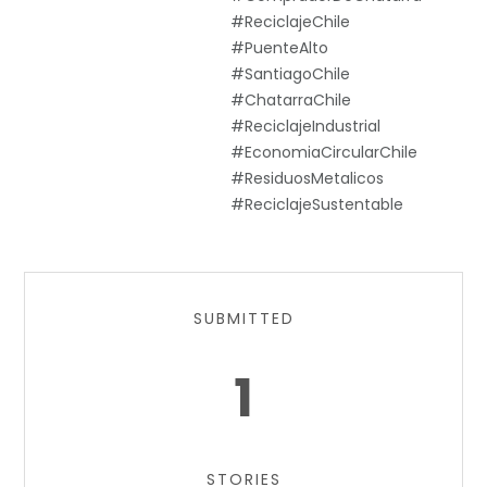
#ReciclajeChile
#PuenteAlto
#SantiagoChile
#ChatarraChile
#ReciclajeIndustrial
#EconomiaCircularChile
#ResiduosMetalicos
#ReciclajeSustentable
SUBMITTED
1
STORIES